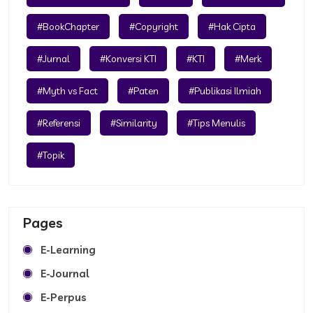
#BookChapter
#Copyright
#Hak Cipta
#Jurnal
#Konversi KTI
#KTI
#Merk
#Myth vs Fact
#Paten
#Publikasi Ilmiah
#Referensi
#Similarity
#Tips Menulis
#Topik
Pages
E-Learning
E-Journal
E-Perpus